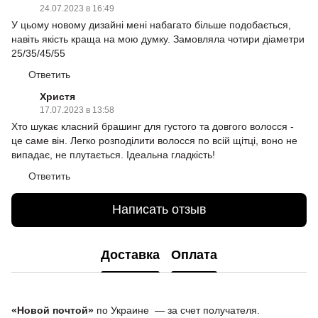
24.07.2023 в 16:49
У цьому новому дизайні мені набагато більше подобається,
навіть якість краща на мою думку. Замовляла чотири діаметри
25/35/45/55
Ответить
Христя
17.07.2023 в 13:58
Хто шукає класний брашинг для густого та довгого волосся -
це саме він. Легко розподілити волосся по всій щітці, воно не
випадає, не плутається. Ідеальна гладкість!
Ответить
Написать отзыв
Доставка
Оплата
«Новой почтой»
по Украине — за счет получателя.