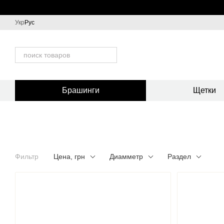
Перейти к основному контенту
Укр
Рус
Брашинги
Щетки
Фильтр
Цена, грн
Диамметр
Раздел