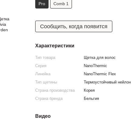
Pro
Comb 1
Сообщить, когда появится
Характеристики
Тип товара
Щетка для волос
Серия
NanoThermic
Линейка
NanoThermic Flex
Тип щетины
Термоустойчивый нейлон
Страна производства
Корея
Страна бренда
Бельгия
Видео