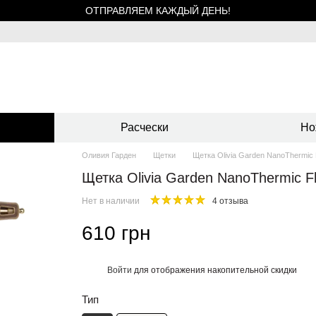
ОТПРАВЛЯЕМ КАЖДЫЙ ДЕНЬ!
Расчески
Но
Оливия Гарден
Щетки
Щетка Olivia Garden NanoThermic 
Щетка Olivia Garden NanoThermic Fl
Нет в наличии
4 отзыва
610 грн
Войти
для отображения накопительной скидки
%
Тип