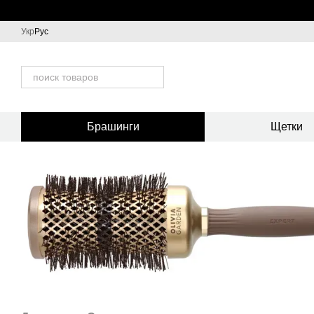
Перейти к основному контенту
Укр
Рус
Брашинги
Щетки