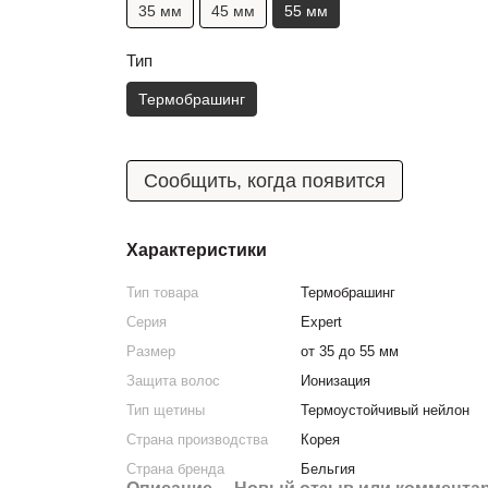
35 мм
45 мм
55 мм
Тип
Термобрашинг
Сообщить, когда появится
Характеристики
Тип товара
Термобрашинг
Серия
Expert
Размер
от 35 до 55 мм
Защита волос
Ионизация
Тип щетины
Термоустойчивый нейлон
Страна производства
Корея
Страна бренда
Бельгия