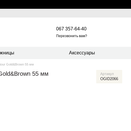
067 357-64-40
Перезвонить вам?
жницы
Аксессуары
tour Gold&Brown 55 мм
 Gold&Brown 55 мм
Артикул
OGID2066