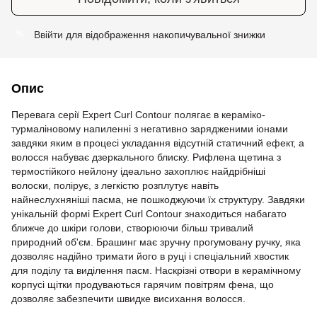
Ввійти
для відображення накопичувальної знижки
%
Опис
Перевага серії Expert Curl Contour полягає в кераміко-
турмаліновому напиленні з негативно зарядженими іонами
завдяки яким в процесі укладання відсутній статичний ефект, а
волосся набуває дзеркального блиску. Рифлена щетина з
термостійкого нейлону ідеально захоплює найдрібніші
волоски, полірує, з легкістю розплутує навіть
найнеслухняніші пасма, не пошкоджуючи їх структуру. Завдяки
унікальній формі Expert Curl Contour знаходиться набагато
ближче до шкіри голови, створюючи більш тривалий
природний об'єм. Брашинг має зручну прогумовану ручку, яка
дозволяє надійно тримати його в руці і спеціальний хвостик
для поділу та виділення пасм. Наскрізні отвори в керамічному
корпусі щітки продуваються гарячим повітрям фена, що
дозволяє забезпечити швидке висихання волосся.