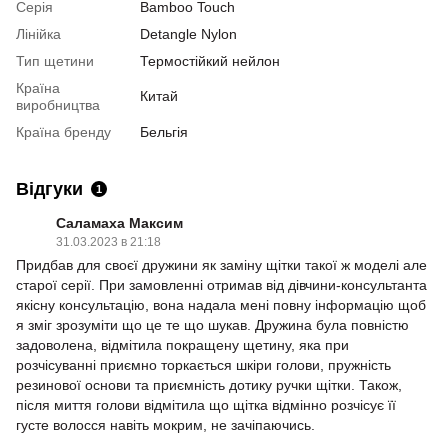
Серія
Bamboo Touch
Лінійка
Detangle Nylon
Тип щетини
Термостійкий нейлон
Країна
Китай
виробництва
Країна бренду
Бельгія
Відгуки
1
Саламаха Максим
31.03.2023 в 21:18
Придбав для своєї дружини як заміну щітки такої ж моделі але
старої серії. При замовленні отримав від дівчини-консультанта
якісну консультацію, вона надала мені повну інформацію щоб
я зміг зрозуміти що це те що шукав. Дружина була повністю
задоволена, відмітила покращену щетину, яка при
розчісуванні приємно торкається шкіри голови, пружність
резинової основи та приємність дотику ручки щітки. Також,
після миття голови відмітила що щітка відмінно розчісує її
густе волосся навіть мокрим, не зачіпаючись.