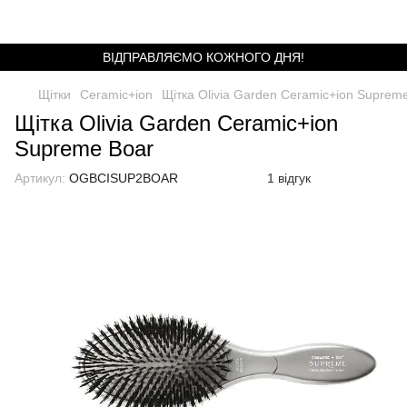
ВІДПРАВЛЯЄМО КОЖНОГО ДНЯ!
Щітки
Ceramic+ion
Щітка Olivia Garden Ceramic+ion Suprem
Щітка Olivia Garden Ceramic+ion
Supreme Boar
Артикул:
OGBCISUP2BOAR
1 відгук