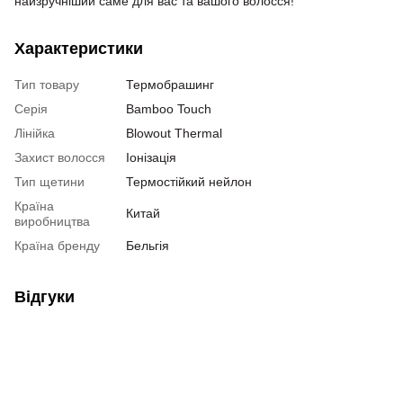
найзручніший саме для вас та вашого волосся!
Характеристики
Тип товару
Термобрашинг
Серія
Bamboo Touch
Лінійка
Blowout Thermal
Захист волосся
Іонізація
Тип щетини
Термостійкий нейлон
Країна
Китай
виробництва
Країна бренду
Бельгія
Відгуки