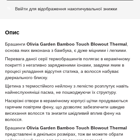
Ввійти
для відображення накопичувальної знижки
%
Опис
Брашинги
Olivia Garden Bamboo Touch Blowout Thermal
,
основа яких виконана з бамбука, є дуже міцними і легкими.
Перевага даної серії термобрашингів полягає в керамічному
покритті з негативно зарядженими іонами, завдяки яким в
процесі укладання відсутня статика, а волосся набуває
дзеркального блиску.
Щетина з термостійкого нейлону з легкістю розплутує навіть
найнеслухняніші пасма, не пошкоджуючи їх структуру.
Наскрізні отвори в керамічному корпусі щітки продуваються
гарячим повітрям фену, що дозволяє забезпечити швидке
висихання волосся та знизити шкідливий вплив фену на
волосся.
Брашинги
Olivia Garden Bamboo Touch Blowout Thermal
представлені в декількох розмірах, тож ви можете обрати