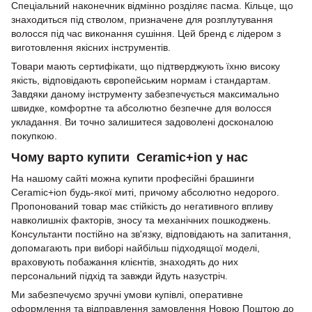
Спеціальний наконечник відмінно розділяє пасма. Кільце, що
знаходиться під стволом, призначене для розплутування
волосся під час виконання сушіння. Цей бренд є лідером з
виготовлення якісних інструментів.
Товари мають сертифікати, що підтверджують їхню високу
якість, відповідають європейським нормам і стандартам.
Завдяки даному інструменту забезпечується максимально
швидке, комфортне та абсолютно безпечне для волосся
укладання. Ви точно залишитеся задоволені досконалою
покупкою.
Чому варто купити Ceramic+ion у нас
На нашому сайті можна купити професійні брашинги
Ceramic+ion будь-якої миті, причому абсолютно недорого.
Пропонований товар має стійкість до негативного впливу
навколишніх факторів, зносу та механічних пошкоджень.
Консультанти постійно на зв'язку, відповідають на запитання,
допомагають при виборі найбільш підходящої моделі,
враховують побажання клієнтів, знаходять до них
персональний підхід та завжди йдуть назустріч.
Ми забезпечуємо зручні умови купівлі, оперативне
оформлення та відправлення замовлення Новою Поштою до