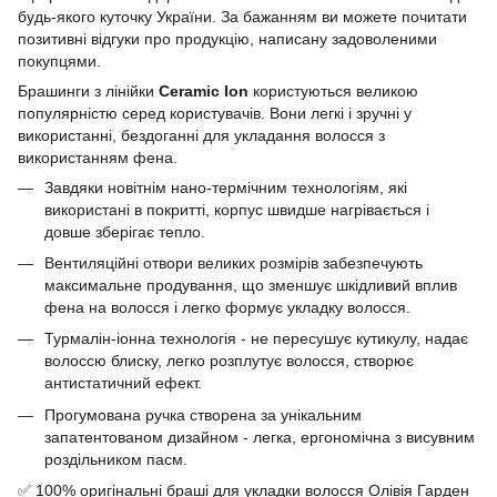
будь-якого куточку України. За бажанням ви можете почитати
позитивні відгуки про продукцію, написану задоволеними
покупцями.
Брашинги з лінійки
Ceramic Ion
користуються великою
популярністю серед користувачів. Вони легкі і зручні у
використанні, бездоганні для укладання волосся з
використанням фена.
Завдяки новітнім нано-термічним технологіям, які
використані в покритті, корпус швидше нагрівається і
довше зберігає тепло.
Вентиляційні отвори великих розмірів забезпечують
максимальне продування, що зменшує шкідливий вплив
фена на волосся і легко формує укладку волосся.
Турмалін-іонна технологія - не пересушує кутикулу, надає
волоссю блиску, легко розплутує волосся, створює
антистатичний ефект.
Прогумована ручка створена за унікальним
запатентованом дизайном - легка, ергономічна з висувним
роздільником пасм.
✅ 100% оригінальні браші для укладки волосся Олівія Гарден