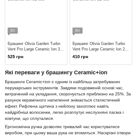
Хіт
Хіт
Брашинг Olivia Garden Turbo
Брашинг Olivia Garden Turbo
Vent Pro Large Ceramic Ion 32
Vent Pro Large Ceramic Ion 22
мм
мм
525 грн
410 грн
Які переваги у брашингу Ceramic+ion
Брашинги Ceramic+ion є одним із найбільш затребуваних
перукарських інструментів. Завдяки подовженій основі час,
витрачений на укладання, скорочується приблизно на 25%. За
рахунок керамічного напилення знімається статистичний
ефект. Рифлена щетина з нейлону захоплює навіть
найдрібніші волосинки, легко розплутує неслухняні пасма і
ковтуни, що сплуталися.
Ергономічна ручка дозволяє тривалий час користуватися
виробом, при цьому ваша рука не втомиться. Наскрізні отвори