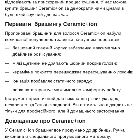
відповідають за прискорений процес сушіння. У нас можна
купити брашинг Ceramic+ion за демократичними цінами в
будь-який зручний для вас час.
Переваги брашингу Ceramic+ion
Пропоновані брашинги для волосся Ceramic+ion набули
величезної популярності завдяки наступним перевагам:
безшовний гладкий корпус забезпечує максимально
дбайливе розчісування;
м'які щетинки не дряпають шкірний покрив голови;
керамічне покриття перешкоджає пересушуванню локонів;
іонізація позбавляє статичного заряду;
легка вага гарантує максимально комфортну роботу.
Інструмент призначений для виконання різних укладок,
незалежно від їхньої складності. Він оптимально підходить не
тільки для професійного, але й домашнього застосування.
Докладніше про Ceramic+ion
У Ceramic+ion брашинг все продумано до дрібниць. Ручка
виконана із спеціального прогумованого матеріалу.