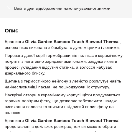
Ввійти
для відображення накопичувальної знижки
%
Опис
Брашинги
Olivia Garden Bamboo Touch Blowout Thermal
,
основа яких виконана з бамбука, є дуже міцними і легкими.
Перевага даної серії термобрашингів полягає в керамічному
покритті з негативно зарядженими іонами, завдяки яким в
процесі укладання відсутня статика, а волосся набуває
дзеркального блиску.
Щетина з термостійкого нейлону з легкістю розплутує навіть
найнеслухняніші пасма, не пошкоджуючи їх структуру.
Наскрізні отвори в керамічному корпусі щітки продуваються
гарячим повітрям фену, що дозволяє забезпечити швидке
висихання волосся та знизити шкідливий вплив фену на
волосся.
Брашинги
Olivia Garden Bamboo Touch Blowout Thermal
представлені в декількох розмірах, тож ви можете обрати