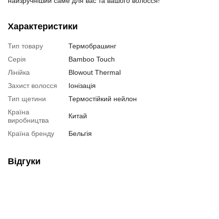
найзручніший саме для вас та вашого волосся!
Характеристики
Тип товару
Термобрашинг
Серія
Bamboo Touch
Лінійка
Blowout Thermal
Захист волосся
Іонізація
Тип щетини
Термостійкий нейлон
Країна
Китай
виробництва
Країна бренду
Бельгія
Відгуки