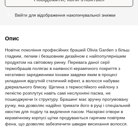
Ввійти
для відображення накопичувальної знижки
%
Опис
Новітнє покоління професійних брашей Olivia Garden з більш
гладким, легким і безшовним дизайном є найпопулярнішим
продуктом на світовому ринку. Перевага даної серії
термобрашів полягає в наявності керамічного покриття з
негативно зарядженими іонами завдяки яким в процесі
укладання відсутній статичний ефект, а волосся набуває
дзеркального блиску. Щетина з термостійкого нейлону з
легкістю розплутує навіть самі неслухняні пасма, не
пошкоджуючи їх структуру. Брашинг має зручну прогумовану
ручку, яка дозволяє надійно тримати його в руці і спеціальний
хвостик для поділу та виділення пасом. Наскрізні отвори в
керамічному корпусі щітки продуваються гарячим повітрям
фена, що дозволяє забезпечити швидке висихання волосся.