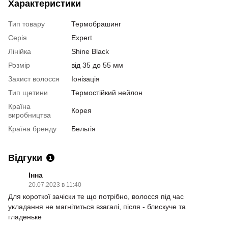
Характеристики
Тип товару
Термобрашинг
Серія
Expert
Лінійка
Shine Black
Розмір
від 35 до 55 мм
Захист волосся
Іонізація
Тип щетини
Термостійкий нейлон
Країна
Корея
виробництва
Країна бренду
Бельгія
Відгуки
1
Інна
20.07.2023 в 11:40
Для короткої зачіски те що потрібно, волосся під час
укладання не магнітиться взагалі, після - блискуче та
гладеньке