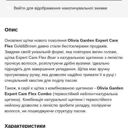
Ввійти
для відображення накопичувальної знижки
%
Опис
Оновлені щітки нового покоління
Olivia Garden Expert Care
Flex
Gold&Brown давно стали бестселерами продажів.
Завдяки своїй унікальній формі, яка повторює вигин голови,
щітка Expert Care Flex
Boar
з натуральною щетиною з легкістю
прочісує волосся, розплутуючи дрібні вузлики. Ідеально
підходить для завершення укладання. Щітка має зручну
прогумовану ручку, яка дозволяє надійно тримати її в руці і
спеціальний хвостик для поділу пасом.
Також, в серії є щітка з комбінованою щетиною -
Olivia Garden
Expert Care Flex Combo
(термостійкий нейлон+натуральна
щетина). Комбінація натуральної щетини і термостійкого
нейлону дозволяє з легкістю зробити укладку, поліруючи
волосся, не пошкоджуючи структуру пасом.
Характеристики