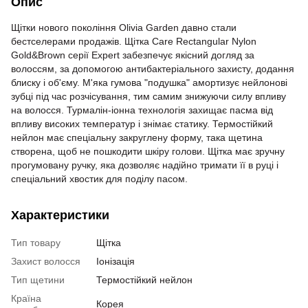
Опис
Щітки нового покоління Olivia Garden давно стали
бестселерами продажів. Щітка Care Rectangular Nylon
Gold&Brown серії Expert забезпечує якісний догляд за
волоссям, за допомогою антибактеріального захисту, додання
блиску і об'єму. М'яка гумова "подушка" амортизує нейлонові
зубці під час розчісування, тим самим знижуючи силу впливу
на волосся. Турмалін-іонна технологія захищає пасма від
впливу високих температур і знімає статику. Термостійкий
нейлон має спеціальну закруглену форму, така щетина
створена, щоб не пошкодити шкіру голови. Щітка має зручну
прогумовану ручку, яка дозволяє надійно тримати її в руці і
спеціальний хвостик для поділу пасом.
Характеристики
Тип товару
Щітка
Захист волосся
Іонізація
Тип щетини
Термостійкий нейлон
Країна
Корея