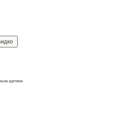
видко
льна щетина