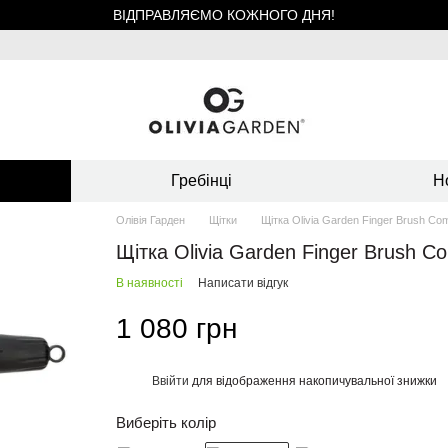
ВІДПРАВЛЯЄМО КОЖНОГО ДНЯ!
Гребінці
Н
Олівія Гарден
Щітки
Щітка Olivia Garden Finger Brush Comb
Щітка Olivia Garden Finger Brush Com
В наявності
Написати відгук
1 080 грн
Ввійти
для відображення накопичувальної знижки
%
Виберіть колір