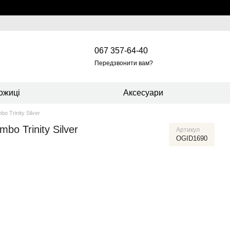
067 357-64-40
Передзвонити вам?
ожиці
Аксесуари
o Trinity Silver
bo Trinity Silver
Артикул
OGID1690