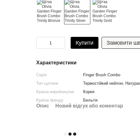
Купити
Замовити ш
Характеристики
Серія
Finger Brush Combo
Тип щетини
Термостійкий нейлон; Натура
Країна виробництва
Корея
Країна бренду
Бельгія
Опис
Новий відгук або коментар