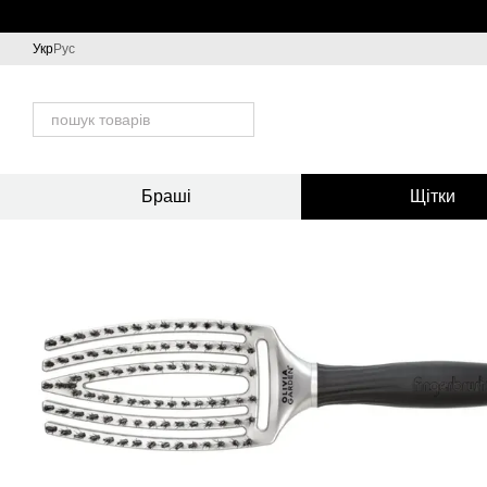
Перейти до основного контенту
Укр
Рус
Браші
Щітки