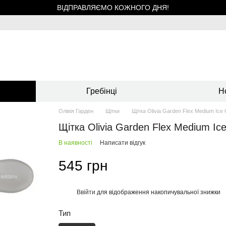
ВІДПРАВЛЯЄМО КОЖНОГО ДНЯ!
Гребінці
Н
Олівія Гарден
Щітки
Щітка Olivia Garden Flex Medium Ice
Щітка Olivia Garden Flex Medium Ic
В наявності
Написати відгук
545 грн
Ввійти
для відображення накопичувальної знижки
%
Тип