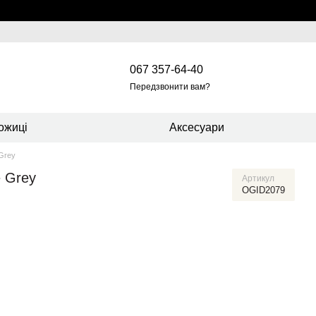
067 357-64-40
Передзвонити вам?
ожиці
Аксесуари
 Grey
e Grey
Артикул
OGID2079