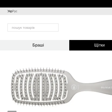
Перейти до основного контенту
Укр
Рус
Браші
Щітки