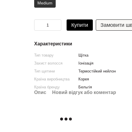
Medium
Купити
Замовити ш
Характеристики
Тип товару
Щітка
Захист волосся
Іонізація
Тип щетини
Термостійкий нейлон
Країна виробництва
Корея
Країна бренду
Бельгія
Опис
Новий відгук або коментар