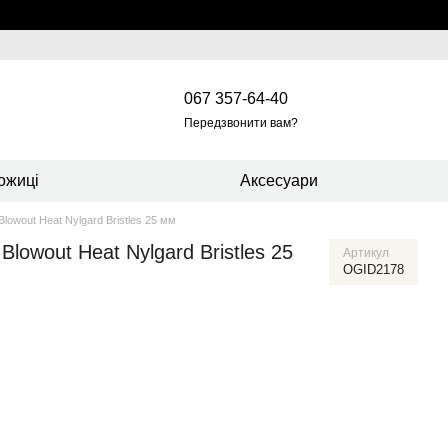
067 357-64-40
Передзвонити вам?
ожиці
Аксесуари
lowout Heat Nylgard Bristles 25 мм
lowout Heat Nylgard Bristles 25
Артикул
OGID2178