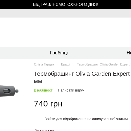
ВІДПРАВЛЯЄМО КОЖНОГО ДНЯ!
Гребінці
Н
Олівія Гарден
Браші
Термобрашинг Olivia Garden Expert B
Термобрашинг Olivia Garden Expert B
мм
В наявності
Написати відгук
740 грн
Ввійти
для відображення накопичувальної знижки
%