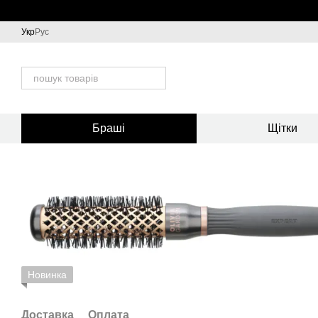
Перейти до основного контенту
Укр
Рус
Браші
Щітки
Новинка
Доставка
Оплата